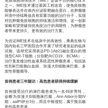
免疫细胞增强技术（IME）是该平台的核心技术
之一。IME技术通过基因工程改造，使免疫细胞
能够表达并在体内分泌双靶融合蛋白，在肿瘤微
环境中持续释放具有双重功能的治疗分子，实现
对抗肿瘤免疫细胞的持续激活和增强。这一创新
策略有望突破传统免疫治疗的局限性，为肿瘤患
者带来更持久、更有效的治疗方案。
为佐证IME技术在临床中的有效性，乘典生物与
国内知名三甲医院合作开展了研究者发起的临床
试验。该研究采用表达PD-1Ab21融合蛋白的增
强型CAR-T细胞（分别靶向CD19、BCMA），
治疗复发难治性血液系统恶性肿瘤患者，包括急
性B淋巴细胞白血病、弥漫大B细胞淋巴瘤、多
发性骨髓瘤等。
首例患者三年随访：高危患者获得持续缓解
首例接受治疗的淋巴瘤患者为一名49岁男性，
诊断为弥漫大B细胞淋巴瘤，Ann Arbor分期IV
期，aaIPI评分3分，而且中枢侵犯，属于预后极
差的高危患者。