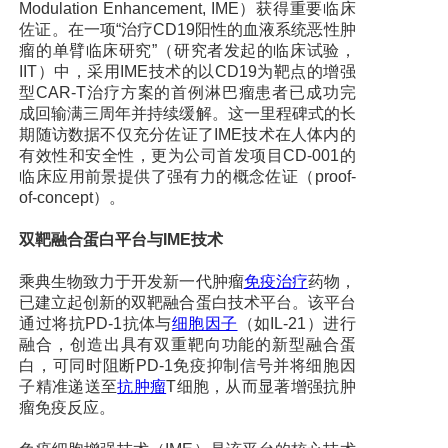
Modulation Enhancement, IME）获得重要临床
佐证。在一项“治疗CD19阳性的血液系统恶性肿
瘤的单臂临床研究”（研究者发起的临床试验，
IIT）中，采用IME技术的以CD19为靶点的增强
型CAR-T治疗方案的首例淋巴瘤患者已成功完
成回输满三周年并持续缓解。这一里程碑式的长
期随访数据不仅充分佐证了IME技术在人体内的
有效性和安全性，更为公司首发项目CD-001的
临床应用前景提供了强有力的概念佐证（proof-
of-concept）。
双靶融合蛋白平台与IME技术
乘典生物致力于开发新一代肿瘤
免疫治疗
药物，
已建立起创新的双靶融合蛋白技术平台。该平台
通过将抗PD-1抗体与
细胞因子
（如IL-21）进行
融合，创造出具有双重靶向功能的新型融合蛋
白，可同时阻断PD-1免疫抑制信号并将细胞因
子精准递送至
抗肿瘤
T细胞，从而显著增强抗肿
瘤免疫反应。