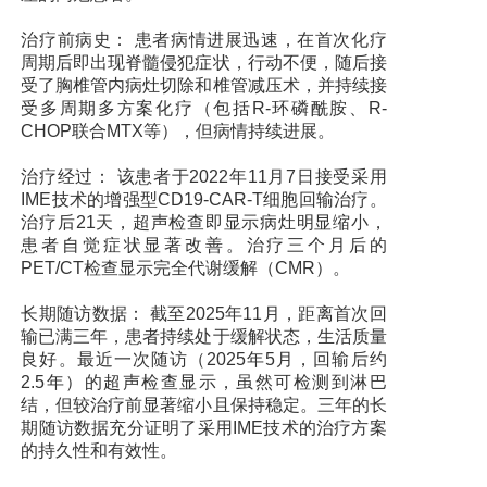
治疗前病史： 患者病情进展迅速，在首次化疗
周期后即出现脊髓侵犯症状，行动不便，随后接
受了胸椎管内病灶切除和椎管减压术，并持续接
受多周期多方案化疗（包括R-环磷酰胺、R-
CHOP联合MTX等），但病情持续进展。
治疗经过： 该患者于2022年11月7日接受采用
IME技术的增强型CD19-CAR-T细胞回输治疗。
治疗后21天，超声检查即显示病灶明显缩小，
患者自觉症状显著改善。治疗三个月后的
PET/CT检查显示完全代谢缓解（CMR）。
长期随访数据： 截至2025年11月，距离首次回
输已满三年，患者持续处于缓解状态，生活质量
良好。最近一次随访（2025年5月，回输后约
2.5年）的超声检查显示，虽然可检测到淋巴
结，但较治疗前显著缩小且保持稳定。三年的长
期随访数据充分证明了采用IME技术的治疗方案
的持久性和有效性。