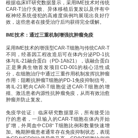
根据临床IIT研究数据显示，采用IME技术对传统
CAR-T治疗失败、异体移植后复发以及伴有中
枢神经系统侵犯的高难度病例均展现出良好疗
效，这些患者在接受治疗后均获得完全缓解。
IME技术：通过三重机制增强抗肿瘤免疫
采用IME技术的增强型CAR-T细胞与传统CAR-T
不同，经基因工程改造后可在体内分泌PD-1抗
体与IL-21融合蛋白（PD-1Ab21），该融合蛋白
正是乘典生物首发项目CD-001的核心活性成
分，在细胞治疗中通过三重作用机制发挥抗肿瘤
作用：阻断抗肿瘤T细胞的PD-1免疫抑制信号、
将IL-21靶向CAR-T细胞促进CAR-T细胞的增
殖、激活患者内源性抗肿瘤免疫，从而有效治愈
肿瘤并防止复发。
免疫学佐证： 临床研究数据显示，所有接受治
疗的患者，一旦输入的CAR-T细胞在体内开始
扩增，外周血中CD8⁺ T细胞比例和数量快速增
加。晚期肿瘤患者通常存在免疫抑制状态，表现