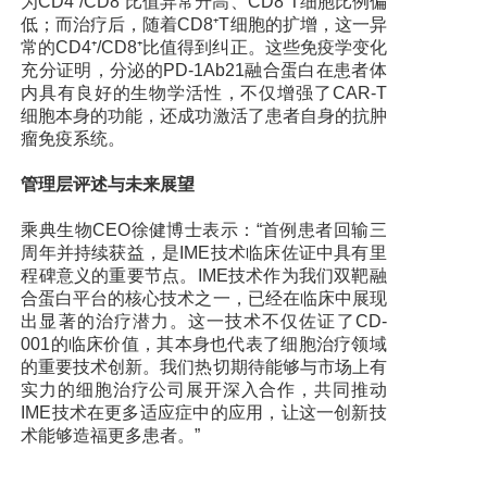
为CD4⁺/CD8⁺比值异常升高、CD8⁺T细胞比例偏
低；而治疗后，随着CD8⁺T细胞的扩增，这一异
常的CD4⁺/CD8⁺比值得到纠正。这些免疫学变化
充分证明，分泌的PD-1Ab21融合蛋白在患者体
内具有良好的生物学活性，不仅增强了CAR-T
细胞本身的功能，还成功激活了患者自身的抗肿
瘤免疫系统。
管理层评述与未来展望
乘典生物CEO徐健博士表示：“首例患者回输三
周年并持续获益，是IME技术临床佐证中具有里
程碑意义的重要节点。IME技术作为我们双靶融
合蛋白平台的核心技术之一，已经在临床中展现
出显著的治疗潜力。这一技术不仅佐证了CD-
001的临床价值，其本身也代表了细胞治疗领域
的重要技术创新。我们热切期待能够与市场上有
实力的细胞治疗公司展开深入合作，共同推动
IME技术在更多适应症中的应用，让这一创新技
术能够造福更多患者。”
关于乘典生物